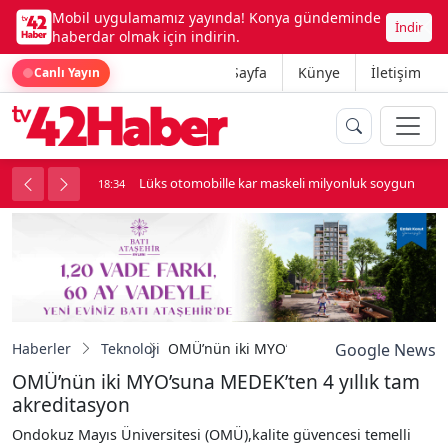
Mobil uygulamamız yayında! Konya gündeminde
İndir
haberdar olmak için indirin.
Ana Sayfa
Künye
İletişim
Canlı Yayın
palı kavga çıktı
Lüks otomobille kar maskeli milyonluk soygun
18:34
Haberler
Teknoloji
OMÜ’nün iki MYO’suna MEDEK’ten 4 yıllık
Google News
OMÜ’nün iki MYO’suna MEDEK’ten 4 yıllık tam
akreditasyon
Ondokuz Mayıs Üniversitesi (OMÜ),kalite güvencesi temelli