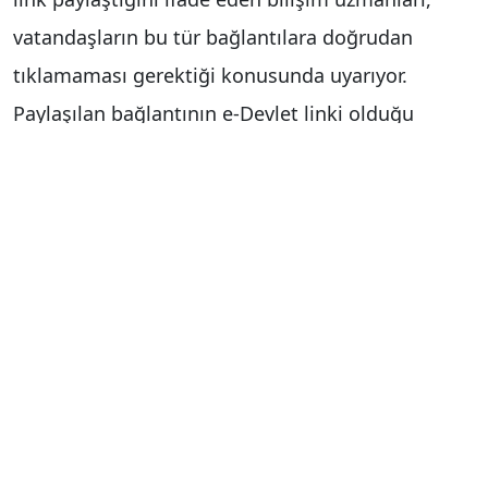
vatandaşların bu tür bağlantılara doğrudan
tıklamaması gerektiği konusunda uyarıyor.
Paylaşılan bağlantının e-Devlet linki olduğu
söylense bile emin olunmadan işlem yapılmaması
gerektiğini belirten uzmanlar, güvenli yöntemin
arama motoru üzerinden e-Devlet yazarak ya da
doğrudan "turkiye.gov.tr" adresine girerek işlem
yapmak olduğunu dile getiriyor.
"Kimse durduk yere ücretsiz bir şey dağıtmaz"