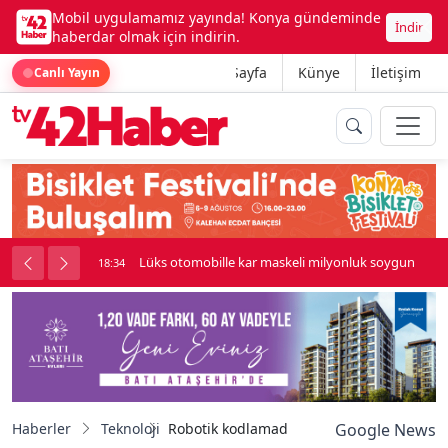
Mobil uygulamamız yayında! Konya gündeminde
İndir
haberdar olmak için indirin.
Ana Sayfa
Künye
İletişim
Canlı Yayın
palı kavga çıktı
Lüks otomobille kar maskeli milyonluk soygun
18:34
Haberler
Teknoloji
Robotik kodlamada sertifika heyecanı
Google News