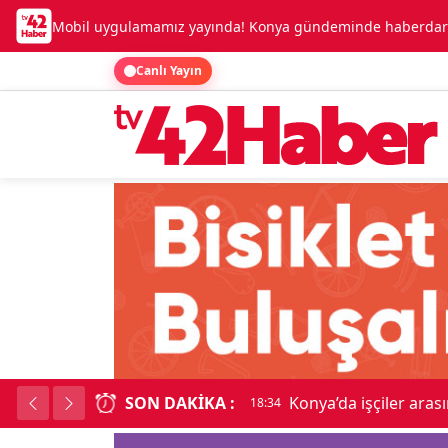
Mobil uygulamamız yayında! Konya gündeminde haberdar o
Canlı Yayın
SON DAKIKA :
Lüks otomobille kar
18:34