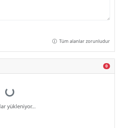
Tüm alanlar zorunludur
0
or...
ar yükleniyor...