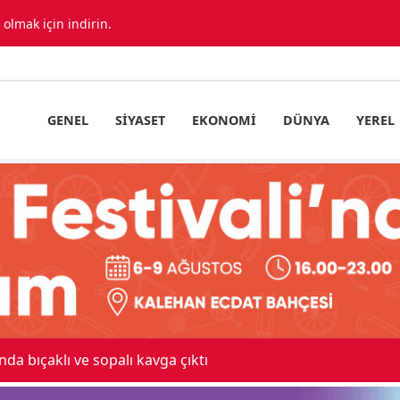
lmak için indirin.
GENEL
SIYASET
EKONOMI
DÜNYA
YEREL
 maskeli milyonluk soygun