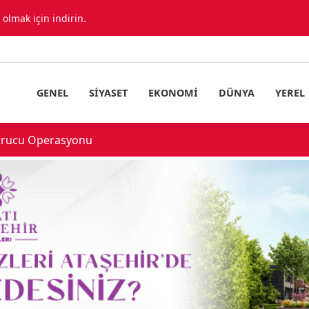
lmak için indirin.
GENEL
SIYASET
EKONOMI
DÜNYA
YEREL
urucu Operasyonu