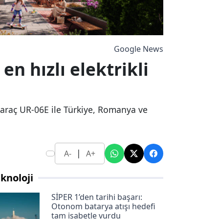
Google News
n hızlı elektrikli
 araç UR-06E ile Türkiye, Romanya ve
|
A-
A+
knoloji
SİPER 1’den tarihi başarı:
Otonom batarya atışı hedefi
tam isabetle vurdu