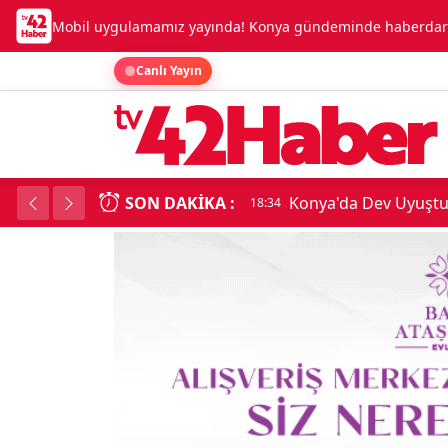
Mobil uygulamamız yayında! Konya gündeminde haberdar o
Canlı Yayın
SON DAKIKA :
Konya'da Dev Uyuşt
18:34