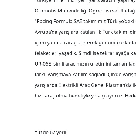
Türkiye’nin en hızlı yerli yarış aracını yapma
Otomotiv Mühendisliği Öğrencisi ve Uludağ 
"Racing Formula SAE takımımız Türkiye’deki e
Avrupa’da yarışlara katılan ilk Türk takımı ol
içten yanmalı araç üreterek günümüze kadar
felaketleri yaşadık. Şimdi ise tekrar ayağa kal
UR-06E isimli aracımızın üretimini tamamlad
farklı yarışmaya katılım sağladı. Çin’de yarış
yarışlarda Elektrikli Araç Genel Klasman’da i
hızlı araç olma hedefiyle yola çıkıyoruz. Hed
Yüzde 67 yerli