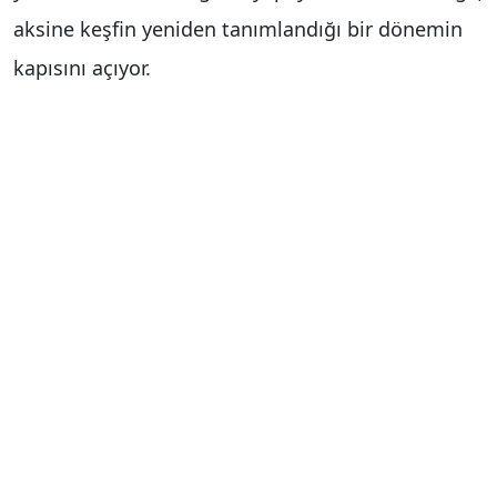
aksine keşfin yeniden tanımlandığı bir dönemin
kapısını açıyor.
Güzel Sanatlar Fakültesi Dekanı Prof. Dr. Nalan
Büker, yapay zekanın görsel iletişim alanındaki
dönüştürücü rolünü ele alarak, üretken yapay
zeka teknolojilerinin tasarım süreçlerini
"oluşturucu odaklı yaklaşımdan yönlendirme
temelli bir yapıya" dönüştürdüğünü ifade etti.
2026 yılına ait güncel akademik veriler ışığında,
mesleğin geleceğine dair önemli
değerlendirmelerde bulundu. Akademik