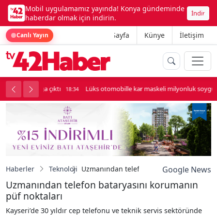
Mobil uygulamamız yayında! Konya gündeminde
İndir
haberdar olmak için indirin.
Ana Sayfa
Künye
İletişim
Canlı Yayın
palı kavga çıktı
Lüks otomobille kar maskeli milyonluk soygun
18:34
Haberler
Teknoloji
Uzmanından telefon bataryasını korumanı
Google News
Uzmanından telefon bataryasını korumanın
püf noktaları
Kayseri’de 30 yıldır cep telefonu ve teknik servis sektöründe