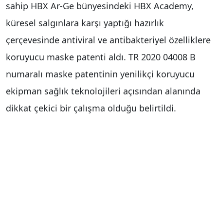
sahip HBX Ar-Ge bünyesindeki HBX Academy,
küresel salgınlara karşı yaptığı hazırlık
çerçevesinde antiviral ve antibakteriyel özelliklere
koruyucu maske patenti aldı. TR 2020 04008 B
numaralı maske patentinin yenilikçi koruyucu
ekipman sağlık teknolojileri açısından alanında
dikkat çekici bir çalışma olduğu belirtildi.
Aydın’da ADÜ Teknokent ekosistemi, Karya Farma
HBX Ar-Ge çalışmaları ve HBX Academy çatısı
altında değerlendirilen HBX-HGCM236 kodlu
antiviral ve antibakteriyel özellikli koruyucu
maske patenti, kişisel koruyucu ekipman