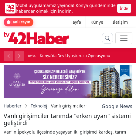
Mobil uygulamamız yayında! Konya gündeminde
İndir
haberdar olmak için indirin.
Ana Sayfa
Künye
İletişim
Canlı Yayın
Konya'da Dev Uyuşturucu Operasyonu
18:34
1
Haberler
Teknoloji
Vanlı girişimciler tarımda "erken uyarı" si
Google News
Vanlı girişimciler tarımda "erken uyarı" sistemi
geliştirdi
Van’ın İpekyolu ilçesinde yaşayan iki girişimci kardeş, tarım