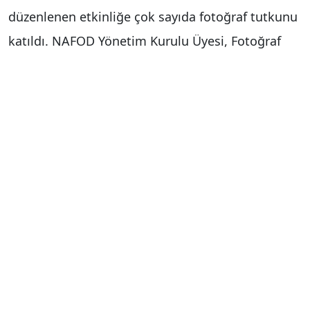
düzenlenen etkinliğe çok sayıda fotoğraf tutkunu
katıldı. NAFOD Yönetim Kurulu Üyesi, Fotoğraf
Eğitmeni Kamil Okyay, eğitim seminerine katılan
üyeler başta olmak üzere öğrenci ve diğer
fotoğraf meraklılarına mobil fotoğrafçılığın
temellerini anlattı. Mobil fotoğrafçılığın temelleri,
renk uyumu ve kontrast, mobil fotoğrafçılıkta
bakış ve hareket yönü, mobil fotoğrafçılıkta
çizgiler - çerçeveler, mobil fotoğrafçılıkta
kompozisyon, uygulama önerileri, ekipman ve
aksesuarlar ile mobil fotoğraf uygulamalarını
anlattı. 30 gün sürecek proje içerisinde teorik
uygulamanın ardından saha çalışması yapılarak,