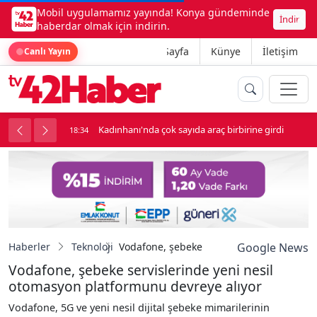
Mobil uygulamamız yayında! Konya gündeminde
İndir
haberdar olmak için indirin.
Ana Sayfa
Künye
İletişim
Canlı Yayın
nluk soygun
Kadınhanı'nda çok sayıda araç birbirine girdi
18:34
Haberler
Teknoloji
Vodafone, şebeke servislerinde yeni nesi
Google News
Vodafone, şebeke servislerinde yeni nesil
otomasyon platformunu devreye alıyor
Vodafone, 5G ve yeni nesil dijital şebeke mimarilerinin