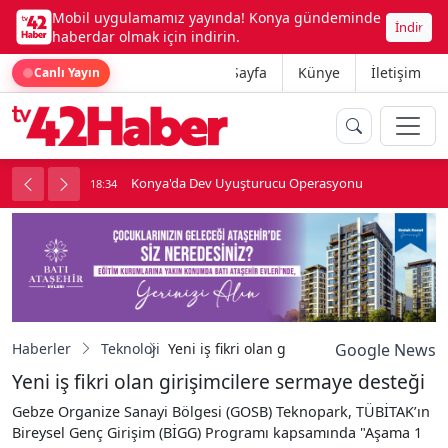
Mobil uygulamamız yayında! Konya gündeminde
İndir
haberdar olmak için indirin.
Ana Sayfa
Künye
İletişim
Canlı Yayın
yonu
Temmuz Enflasyonu Açıklandı
18:34
Haberler
Teknoloji
Yeni iş fikri olan girişimcilere sermaye de
Google News
Yeni iş fikri olan girişimcilere sermaye desteği
Gebze Organize Sanayi Bölgesi (GOSB) Teknopark, TÜBİTAK’ın
Bireysel Genç Girişim (BİGG) Programı kapsamında "Aşama 1