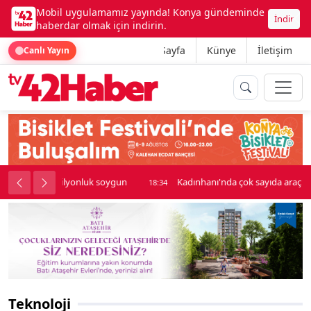
Mobil uygulamamız yayında! Konya gündeminde
İndir
haberdar olmak için indirin.
Ana Sayfa
Künye
İletişim
Canlı Yayın
nluk soygun
Kadınhanı'nda çok sayıda araç birbirine girdi
18:34
Teknoloji