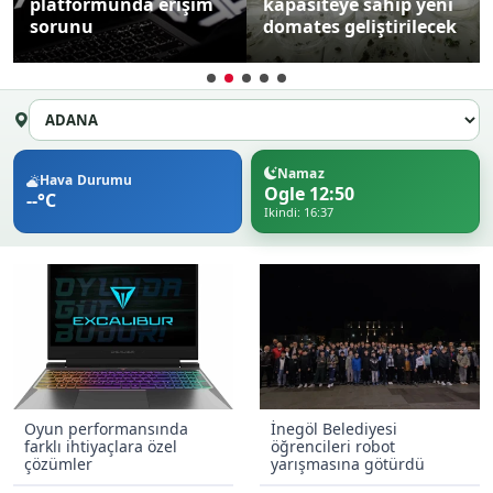
kapasiteye sahip yeni
sunulmaya
domates geliştirilecek
başlanacak
Namaz
Hava Durumu
Ogle 12:50
--°C
Ikindi: 16:37
Oyun performansında
İnegöl Belediyesi
farklı ihtiyaçlara özel
öğrencileri robot
çözümler
yarışmasına götürdü