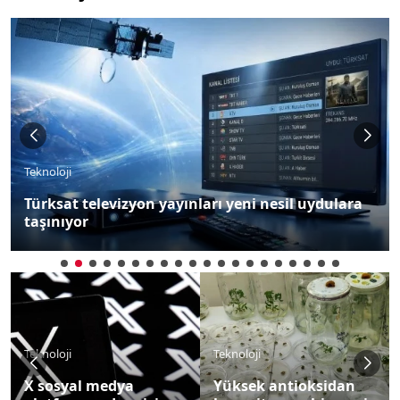
Teknoloji
ABD’li araştırmacılar yapay zekayı kullanarak
yeni virüsler üretti
Teknoloji
Teknoloji
1 Nisan 2026 tarihi
Yüksek antioksidan
itibarıyla 5G hizmeti