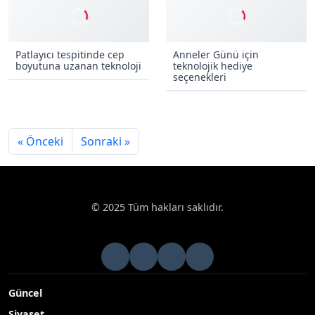
heyecanı
ilgi gördü
Patlayıcı tespitinde cep
Anneler Günü için
boyutuna uzanan teknoloji
teknolojik hediye
seçenekleri
« Önceki
Sonraki »
© 2025 Tüm hakları saklıdır.