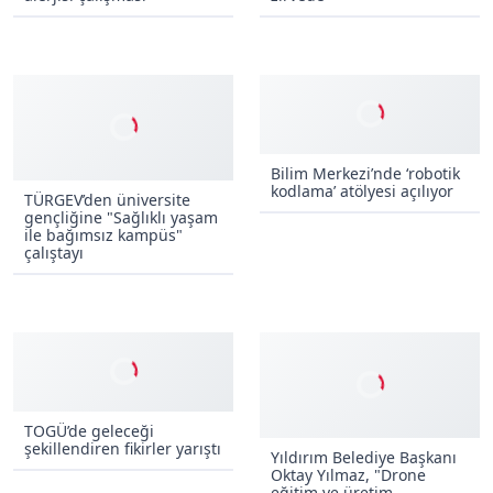
ADÜ Teknokent’te bahar
Malatya TÜBİTAK finalinde
alerjisi çalışması
zirvede
Bilim Merkezi’nde ‘robotik
kodlama’ atölyesi açılıyor
TÜRGEV’den üniversite
gençliğine "Sağlıklı yaşam
ile bağımsız kampüs"
çalıştayı