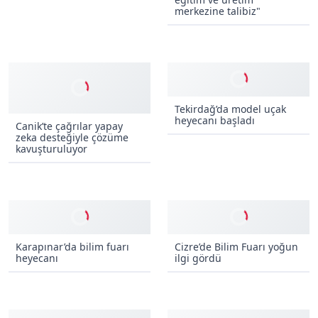
TOGÜ’de geleceği
şekillendiren fikirler yarıştı
Yıldırım Belediye Başkanı
Oktay Yılmaz, "Drone
eğitim ve üretim
merkezine talibiz"
Tekirdağ’da model uçak
heyecanı başladı
Canik’te çağrılar yapay
zeka desteğiyle çözüme
kavuşturuluyor
Karapınar’da bilim fuarı
Cizre’de Bilim Fuarı yoğun