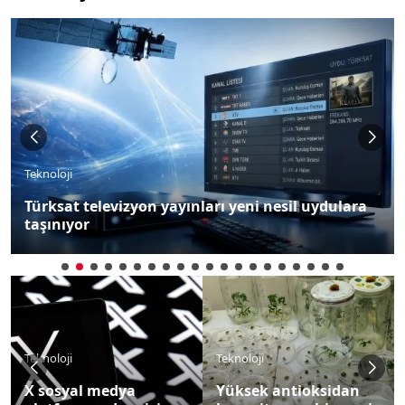
Teknoloji
Türksat televizyon yayınları yeni nesil uydulara
taşınıyor
Teknoloji
Teknoloji
X sosyal medya
Yüksek antioksidan