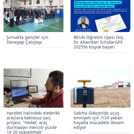
Şırnak’ta gençler için
BEUN Öğretim Üyesi Doç.
Deneyap Çalıştayı
Dr. Altan’dan ScholarGPS
2025’te büyük başarı
Hareket halindeki elektrikli
Sabiha Gökçen’de uçuş
araçlara kablosuz şarj
emniyeti için 7/24 yaban
projesi: "Hedef, araç
hayatla mücadele devam
durmadan menzili yüzde
ediyor
10-20 yükseltmek"