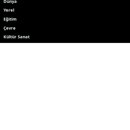
Dünya
Yerel
Eğitim
Çevre
Kültür Sanat
TEKNOLOJİ
Popüler Aramalar
2027
2026
Yayın akışı
Röportaj
Bizim mahalle
Bizim okul
Hava durumu
Mine ekici