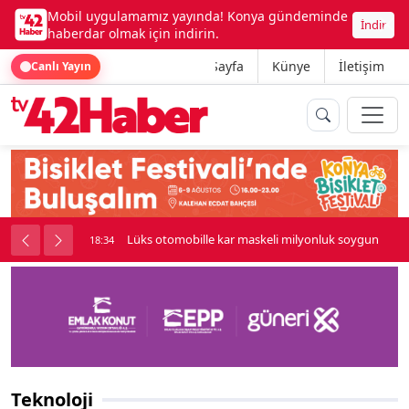
Mobil uygulamamız yayında! Konya gündeminde
İndir
haberdar olmak için indirin.
Ana Sayfa
Künye
İletişim
Canlı Yayın
palı kavga çıktı
Lüks otomobille kar maskeli milyonluk soygun
18:34
Teknoloji