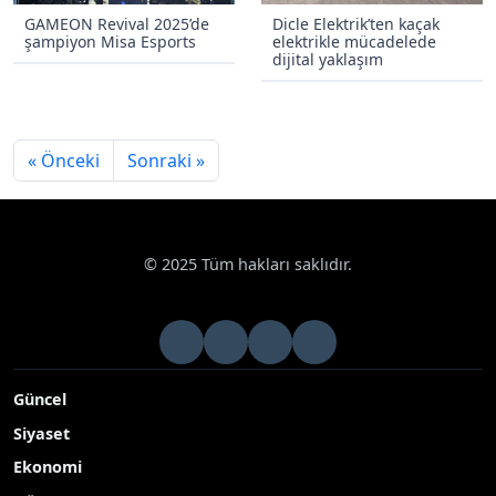
GAMEON Revival 2025’de
Dicle Elektrik’ten kaçak
şampiyon Misa Esports
elektrikle mücadelede
dijital yaklaşım
« Önceki
Sonraki »
© 2025 Tüm hakları saklıdır.
Güncel
Siyaset
Ekonomi