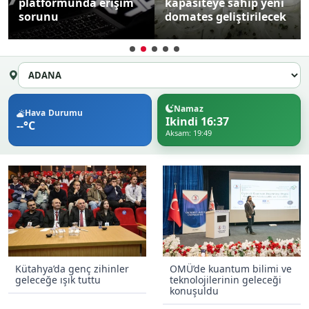
platformunda erişim
kapasiteye sahip yeni
sorunu
domates geliştirilecek
Namaz
Hava Durumu
Ikindi 16:37
--°C
Aksam: 19:49
Kütahya’da genç zihinler
OMÜ’de kuantum bilimi ve
geleceğe ışık tuttu
teknolojilerinin geleceği
konuşuldu