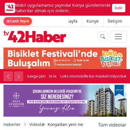
Mobil uygulamamız yayında! Konya gündeminde
İndir
haberdar olmak için indirin.
Ana Sayfa
Künye
İletişim
Canlı Yayın
palı kavga çıktı
Lüks otomobille kar maskeli milyonluk soygun
18:34
Haberler
Videolar
Konya’dan yeni nesil girişimcilik hamlesi ta
Tüm videolar