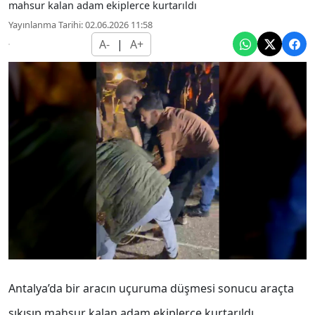
mahsur kalan adam ekiplerce kurtarıldı
Yayınlanma Tarihi: 02.06.2026 11:58
A-
|
A+
Antalya’da bir aracın uçuruma düşmesi sonucu araçta
sıkışıp mahsur kalan adam ekiplerce kurtarıldı.