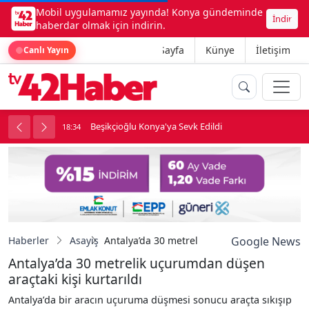
Mobil uygulamamız yayında! Konya gündeminde
İndir
haberdar olmak için indirin.
Ana Sayfa
Künye
İletişim
Canlı Yayın
ne girdi
Beşikçioğlu Konya'ya Sevk Edildi
18:34
1
Haberler
Asayiş
Antalya’da 30 metrelik uçurumdan düşen araçt
Google News
Antalya’da 30 metrelik uçurumdan düşen
araçtaki kişi kurtarıldı
Antalya’da bir aracın uçuruma düşmesi sonucu araçta sıkışıp