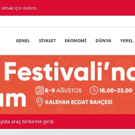
lmak için indirin.
GENEL
SIYASET
EKONOMI
DÜNYA
YEREL
ıda araç birbirine girdi