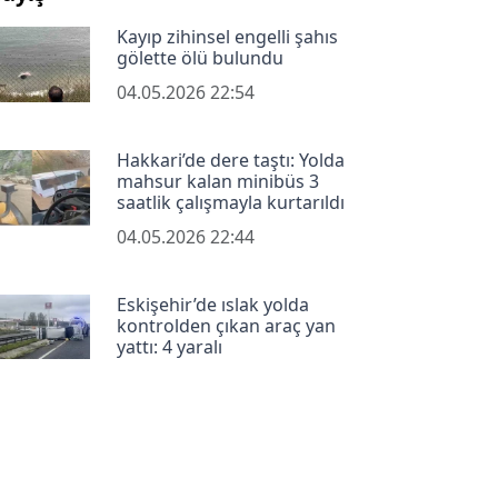
Kayıp zihinsel engelli şahıs
gölette ölü bulundu
04.05.2026 22:54
Hakkari’de dere taştı: Yolda
mahsur kalan minibüs 3
saatlik çalışmayla kurtarıldı
04.05.2026 22:44
Eskişehir’de ıslak yolda
kontrolden çıkan araç yan
yattı: 4 yaralı
04.05.2026 22:14
Kıyafet dolabından cezaevine
04.05.2026 22:03