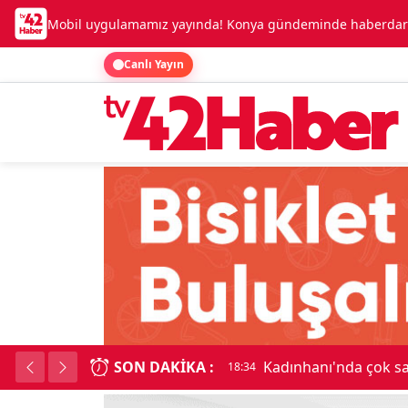
Mobil uygulamamız yayında! Konya gündeminde haberdar o
Canlı Yayın
SON DAKIKA :
Kadınhanı'nda çok say
18:34