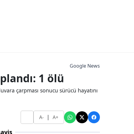
Google News
plandı: 1 ölü
duvara çarpması sonucu sürücü hayatını
|
A-
A+
ayiş