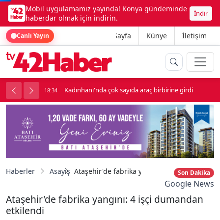
Mobil uygulamamız yayında! Konya gündeminde
İndir
haberdar olmak için indirin.
Ana Sayfa
Künye
İletişim
Canlı Yayın
luk soygun
Kadınhanı'nda çok sayıda araç birbirine girdi
18:34
1
Haberler
Asayiş
Ataşehir'de fabrika yangını: 4 işçi dumandan
Son Dakika
Google News
Ataşehir'de fabrika yangını: 4 işçi dumandan
etkilendi