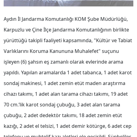
Aydın İl Jandarma Komutanlığı KOM Şube Müdürlüğü,
Karpuzlu ve Çine İlçe Jandarma Komutanlığının birlikte
yürüttüğü takipli faaliyeti kapsamında, "Kültür ve Tabiat
Varlıklarını Koruma Kanununa Muhalefet" suçunu
işleyen (6) şahsın eş zamanlı olarak evlerinde arama
yapıldı. Yapılan aramalarda 1 adet tabanca, 1 adet karot
sondaj makinesi, 1 adet zemin etüt maden araştırma
cihazı takımı, 1 adet alan tarama cihazı takımı, 19 adet
70 cm.’lik karot sondaj çubuğu, 3 adet alan tarama
çubuğu, 2 adet dedektör takımı, 18 adet zemin etüt
kazığı, 2 adet el telsizi, 1 adet demir kötürge, 6 adet cep
telefonu ve muhtelif kazı aletleri ele geçirildi. Şüpheliler