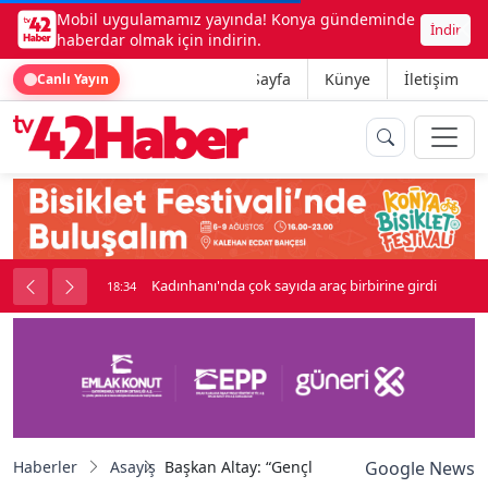
Mobil uygulamamız yayında! Konya gündeminde
İndir
haberdar olmak için indirin.
Ana Sayfa
Künye
İletişim
Canlı Yayın
nluk soygun
Kadınhanı'nda çok sayıda araç birbirine girdi
18:34
Haberler
Asayiş
Başkan Altay: “Gençlerimiz afetlere karşı bili
Google News