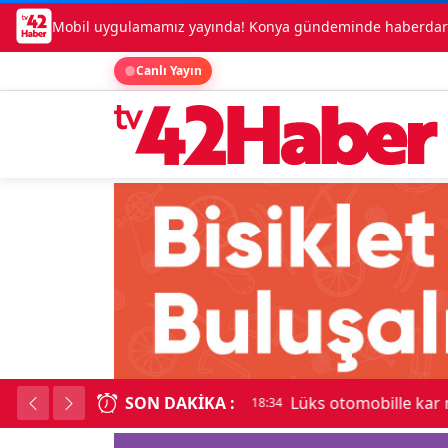
Mobil uygulamamız yayında! Konya gündeminde haberdar o
Canlı Yayın
SON DAKIKA :
Lüks otomobille kar
18:34