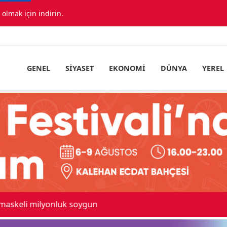
lmak için indirin.
GENEL
SIYASET
EKONOMI
DÜNYA
YEREL
 maskeli milyonluk soygun