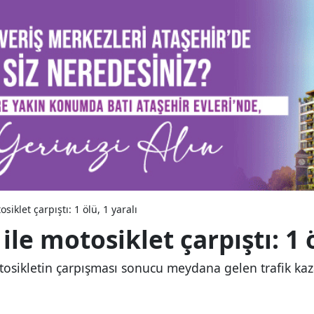
siklet çarpıştı: 1 ölü, 1 yaralı
le motosiklet çarpıştı: 1 ö
osikletin çarpışması sonucu meydana gelen trafik kazası