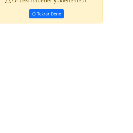
Onceki haberler yuklenemedi.
Tekrar Dene