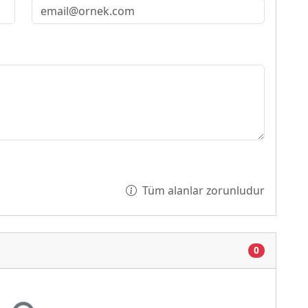
Tüm alanlar zorunludur
0
yor...