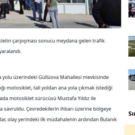
kletin çarpışması sonucu meydana gelen trafik
 yaralandı.
ra yolu üzerindeki Güllüova Mahallesi mevkisinde
ığı motosiklet, tali yoldan ana yola çıkmak istediği
zada motosiklet sürücüsü Mustafa Yıldız ile
 savruldu. Çevredekilerin ihbarı üzerine bölgeye
Sı
lılar, olay yerindeki ilk müdahalenin ardından Bulanık