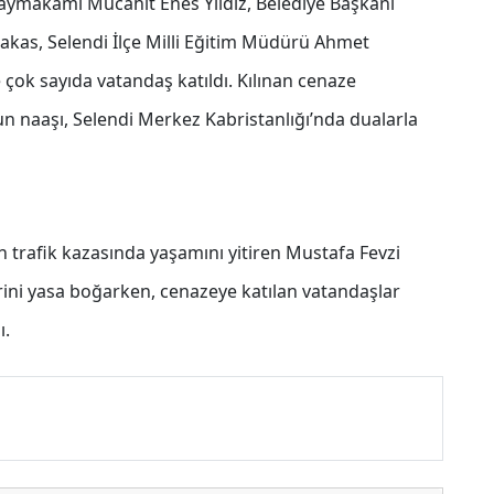
Kaymakamı Mücahit Enes Yıldız, Belediye Başkanı
akas, Selendi İlçe Milli Eğitim Müdürü Ahmet
e çok sayıda vatandaş katıldı. Kılınan cenaze
 naaşı, Selendi Merkez Kabristanlığı’nda dualarla
 trafik kazasında yaşamını yitiren Mustafa Fevzi
erini yasa boğarken, cenazeye katılan vatandaşlar
ı.