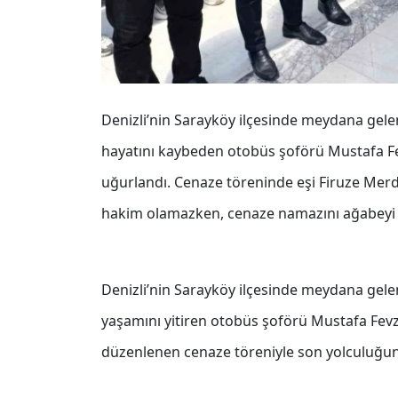
Denizli’nin Sarayköy ilçesinde meydana gelen 
hayatını kaybeden otobüs şoförü Mustafa F
uğurlandı. Cenaze töreninde eşi Firuze Merdu
hakim olamazken, cenaze namazını ağabeyi A
Denizli’nin Sarayköy ilçesinde meydana gelen 
yaşamını yitiren otobüs şoförü Mustafa Fev
düzenlenen cenaze töreniyle son yolculuğun