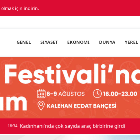
lmak için indirin.
GENEL
SIYASET
EKONOMI
DÜNYA
YEREL
ıda araç birbirine girdi