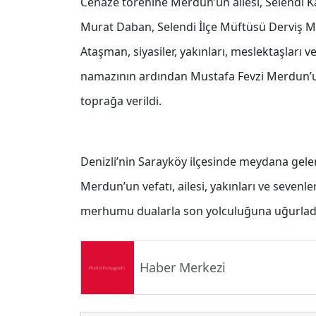
Cenaze törenine Merdun’un ailesi, Selendi 
Murat Daban, Selendi İlçe Müftüsü Derviş M
Ataşman, siyasiler, yakınları, meslektaşları v
namazının ardından Mustafa Fevzi Merdun’un
toprağa verildi.
Denizli’nin Sarayköy ilçesinde meydana gelen
Merdun’un vefatı, ailesi, yakınları ve sevenl
merhumu dualarla son yolculuğuna uğurlad
Haber Merkezi