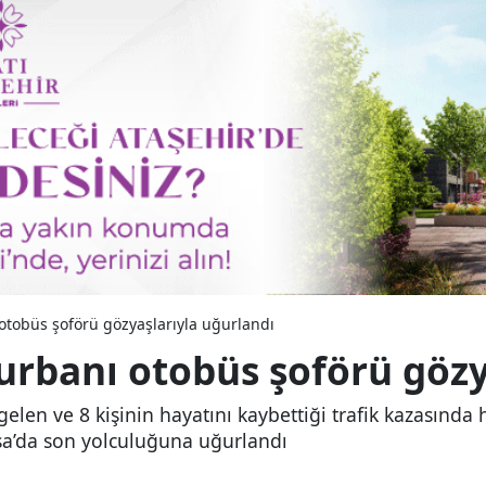
ı otobüs şoförü gözyaşlarıyla uğurlandı
kurbanı otobüs şoförü göz
elen ve 8 kişinin hayatını kaybettiği trafik kazasınd
a’da son yolculuğuna uğurlandı