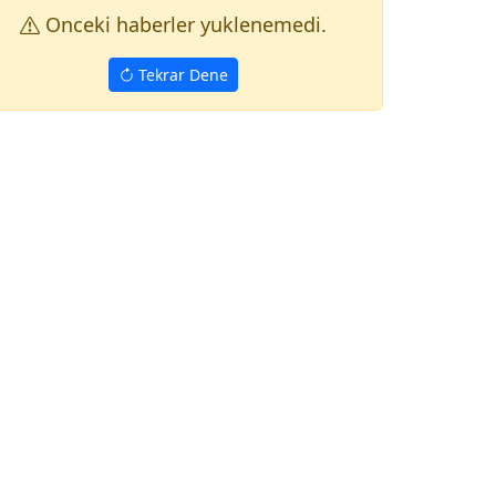
Onceki haberler yuklenemedi.
Tekrar Dene