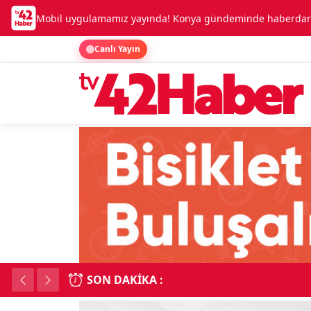
Mobil uygulamamız yayında! Konya gündeminde haberdar o
Canlı Yayın
SON DAKIKA :
Kadınhanı'nda çok say
18:34