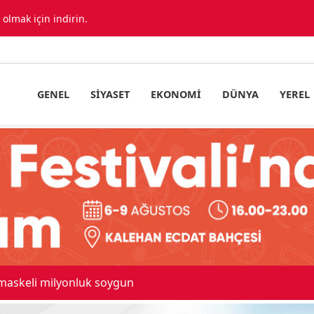
lmak için indirin.
GENEL
SIYASET
EKONOMI
DÜNYA
YEREL
 maskeli milyonluk soygun