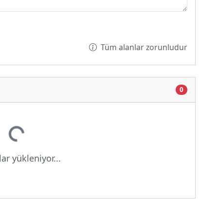
Tüm alanlar zorunludur
0
kleniyor...
ar yükleniyor...