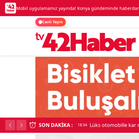
Mobil uygulamamız yayında! Konya gündeminde haberdar o
Canlı Yayın
SON DAKIKA :
Lüks otomobille kar
18:34