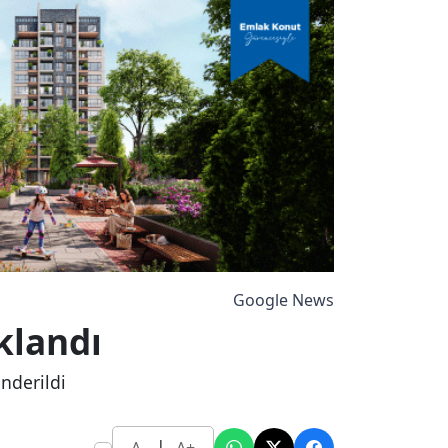
Google News
klandı
nderildi
|