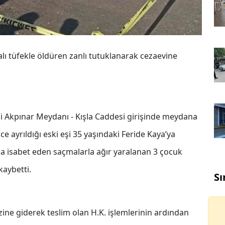
lı tüfekle öldüren zanlı tutuklanarak cezaevine
zi Akpınar Meydanı - Kışla Caddesi girişinde meydana
nce ayrıldığı eski eşi 35 yaşındaki Feride Kaya’ya
na isabet eden saçmalarla ağır yaralanan 3 çocuk
kaybetti.
Sı
ezine giderek teslim olan H.K. işlemlerinin ardından