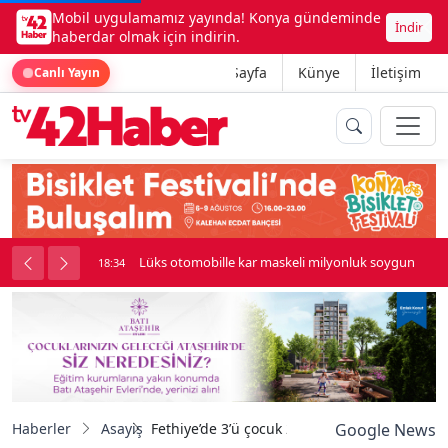
Mobil uygulamamız yayında! Konya gündeminde
İndir
haberdar olmak için indirin.
Ana Sayfa
Künye
İletişim
Canlı Yayın
palı kavga çıktı
Lüks otomobille kar maskeli milyonluk soygun
18:34
Haberler
Asayiş
Fethiye’de 3’ü çocuk 20 düzensiz göçmen ya
Google News