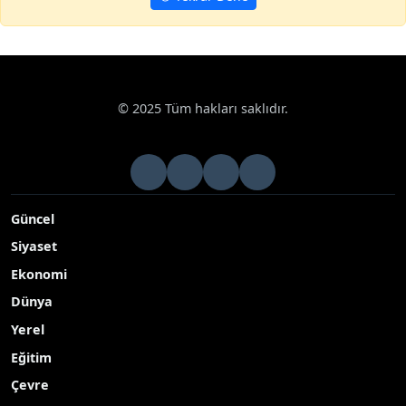
Haberler
Asayiş
Konya'da göçmen kaçakçılarına operasyon: 
Google News
Konya'da göçmen kaçakçılarına operasyon: 5
tutuklama
Konya'da polis ekipleri tarafından göçmen kaçakçılarına
yapılan operasyonlarda 13 düzensiz göçmen sınır dışı
edilirken, göçmen kaçakçısı 5 şahıs tutuklandı.
Yayınlanma Tarihi: 27.10.2025 12:40
A-
|
A+