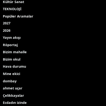
Edinilen bilgiye göre, Konya Emniyet Müdürlüğü
Göçmen Kaçakçılığıyla Mücadele Şube
Müdürlüğünce yürütülen çalışmalar kapsamında
göçmen kaçakçılığına yönelik operasyonlar
gerçekleştirildi. Yapılan operasyonlarda, Ankara
Yolu Büsan Sanayi Kavşağı yakınlarında
durdurulan iki araçta toplam 9 Afganistan
uyruklu kimliksiz şahıs yakalandı. Beyşehir’de ele