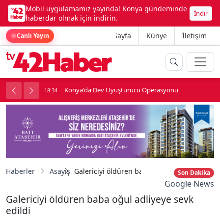
Mobil uygulamamız yayında! Konya gündeminde
İndir
haberdar olmak için indirin.
Ana Sayfa
Künye
İletişim
Canlı Yayın
Konya'da Dev Uyuşturucu Operasyonu
18:34
1
Haberler
Asayiş
Galericiyi öldüren baba oğul adliyeye sevk e
Son Dakika
Google News
Galericiyi öldüren baba oğul adliyeye sevk
edildi