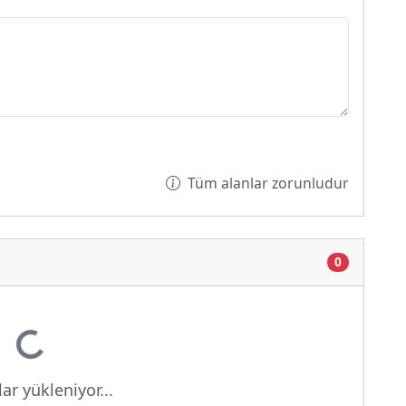
Tüm alanlar zorunludur
0
yor...
ar yükleniyor...