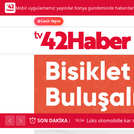
Mobil uygulamamız yayında! Konya gündeminde haberdar o
Canlı Yayın
SON DAKIKA :
Lüks otomobille kar
18:34