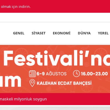
lmak için indirin.
GENEL
SIYASET
EKONOMI
DÜNYA
YEREL
 maskeli milyonluk soygun