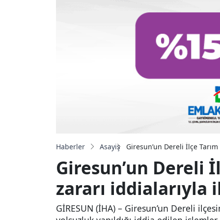
Haberler
Asayiş
Giresun’un Dereli İlçe Tarım
Giresun’un Dereli
zararı iddialarıyla 
GİRESUN (İHA) – Giresun’un Dereli ilçes