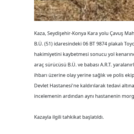
Kaza, Seydişehir-Konya Kara yolu Çavuş Maha
B.Ü. (51) idaresindeki 06 BT 9874 plakalı T
hakimiyetini kaybetmesi sonucu yol kenarınd
araç sürücüsü B.Ü. ve babası A.R.T. yaralanır
ihbarı üzerine olay yerine sağlık ve polis ekip
Devlet Hastanesi'ne kaldırılarak tedavi altına
incelemenin ardından aynı hastanenin morgu
Kazayla ilgili tahkikat başlatıldı.