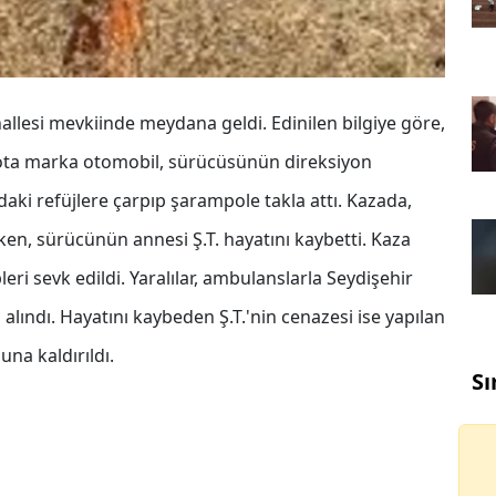
llesi mevkiinde meydana geldi. Edinilen bilgiye göre,
oyota marka otomobil, sürücüsünün direksiyon
aki refüjlere çarpıp şarampole takla attı. Kazada,
ken, sürücünün annesi Ş.T. hayatını kaybetti. Kaza
leri sevk edildi. Yaralılar, ambulanslarla Seydişehir
 alındı. Hayatını kaybeden Ş.T.'nin cenazesi ise yapılan
na kaldırıldı.
Sı