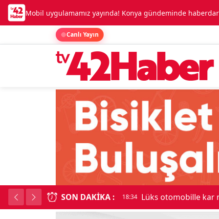
Mobil uygulamamız yayında! Konya gündeminde haberdar o
Canlı Yayın
SON DAKIKA :
Lüks otomobille kar
18:34