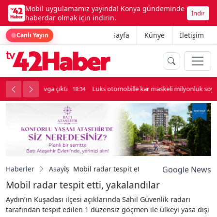
Mobil uygulamamız yayında! Konya gündeminde
İndir
haberdar olmak için indirin.
Ana Sayfa
Künye
İletişim
Canlı Yayın
palı kavga çıktı
Lüks otomobille kar maskeli milyonluk soygun
18:34
Haberler
Asayiş
Mobil radar tespit etti, yakalandılar
Google News
Mobil radar tespit etti, yakalandılar
Aydın’ın Kuşadası ilçesi açıklarında Sahil Güvenlik radarı
tarafından tespit edilen 1 düzensiz göçmen ile ülkeyi yasa dışı