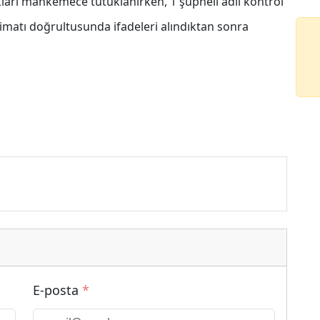
ıkları mahkemece tutuklanırken, 1 şüpheli adli kontrol
 talimatı doğrultusunda ifadeleri alındıktan sonra
E-posta
*