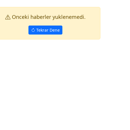
Onceki haberler yuklenemedi.
Tekrar Dene