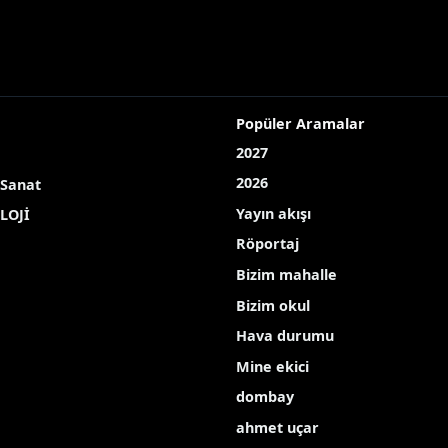
nsiz göçmen yakalandı
8 düzensiz göçmen yakala
an yurt dışına çıkmaya çalışan 7’si çocuk 28 düzensiz g
As