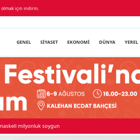
lmak için indirin.
GENEL
SIYASET
EKONOMI
DÜNYA
YEREL
 maskeli milyonluk soygun