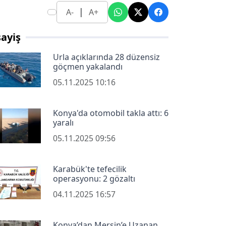
|
A-
A+
ayiş
Urla açıklarında 28 düzensiz
göçmen yakalandı
05.11.2025 10:16
Konya'da otomobil takla attı: 6
yaralı
05.11.2025 09:56
Karabük'te tefecilik
operasyonu: 2 gözaltı
04.11.2025 16:57
Konya’dan Mersin’e Uzanan