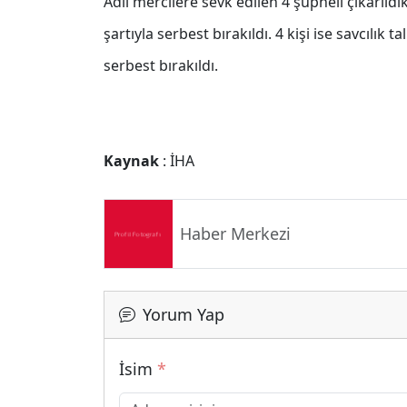
Adli mercilere sevk edilen 4 şüpheli çıkarıld
şartıyla serbest bırakıldı. 4 kişi ise savcılık
serbest bırakıldı.
Kaynak
: İHA
Haber Merkezi
Yorum Yap
İsim
*