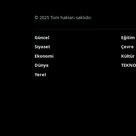
Haberler
Asayiş
Urla açıklarında 28 düze
Urla açıklarında 2
İzmir’in Urla ilçesinde yasa dışı yollard
yakalandı.
Yayınlanma Tarihi: 05.11.2025 10:16