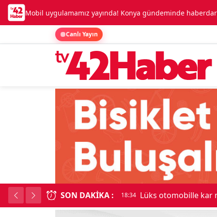
Mobil uygulamamız yayında! Konya gündeminde haberdar o
Canlı Yayın
SON DAKIKA :
Lüks otomobille kar
18:34