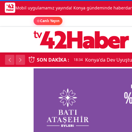
Mobil uygulamamız yayında! Konya gündeminde haberdar o
Canlı Yayın
SON DAKIKA :
Temmuz Enflasyonu A
18:34