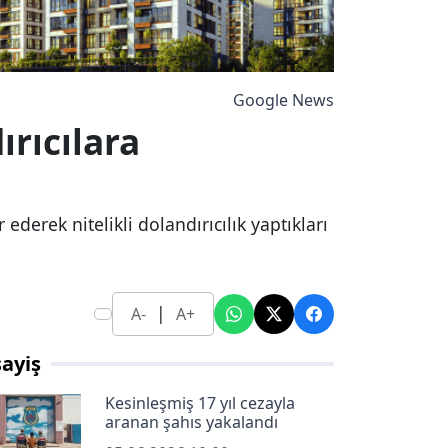
Google News
ırıcılara
erek nitelikli dolandırıcılık yaptıkları
|
A-
A+
ayiş
Kesinleşmiş 17 yıl cezayla
aranan şahıs yakalandı