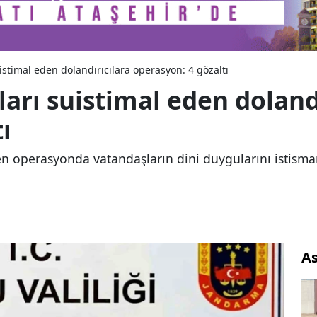
istimal eden dolandırıcılara operasyon: 4 gözaltı
arı suistimal eden doland
ı
perasyonda vatandaşların dini duygularını istismar ed
As