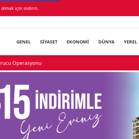
lmak için indirin.
GENEL
SIYASET
EKONOMI
DÜNYA
YEREL
çıklandı