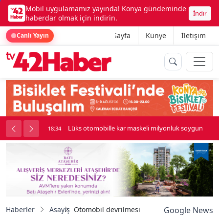
Mobil uygulamamız yayında! Konya gündeminde
İndir
haberdar olmak için indirin.
Ana Sayfa
Künye
İletişim
Canlı Yayın
palı kavga çıktı
Lüks otomobille kar maskeli milyonluk soygun
18:34
Haberler
Asayiş
Otomobil devrilmesiyle 6 kişi yaralandı
Google News