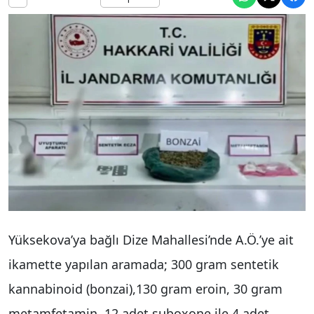
Yüksekova’ya bağlı Dize Mahallesi’nde A.Ö.’ye ait
ikamette yapılan aramada; 300 gram sentetik
kannabinoid (bonzai),130 gram eroin, 30 gram
metamfetamin, 12 adet suboxone ile 4 adet