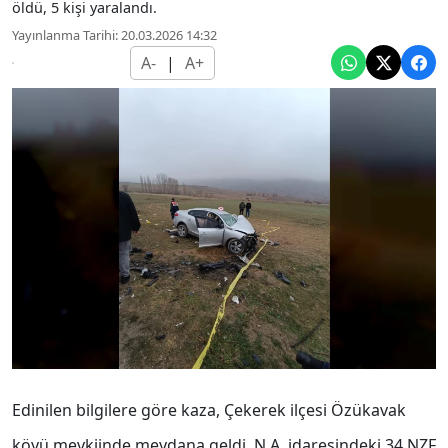
öldü, 5 kişi yaralandı.
Yayınlanma Tarihi: 20.03.2026 14:32
A-
|
A+
Edinilen bilgilere göre kaza, Çekerek ilçesi Özükavak
köyü mevkiinde meydana geldi. N.A. idaresindeki 34 NZF