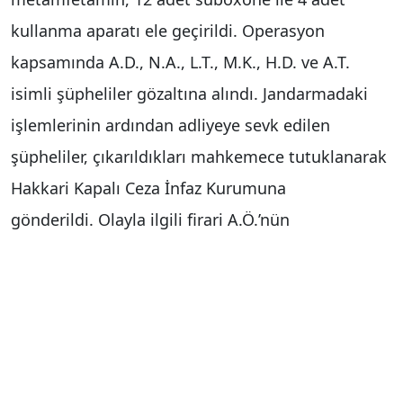
kullanma aparatı ele geçirildi. Operasyon
kapsamında A.D., N.A., L.T., M.K., H.D. ve A.T.
isimli şüpheliler gözaltına alındı. Jandarmadaki
işlemlerinin ardından adliyeye sevk edilen
şüpheliler, çıkarıldıkları mahkemece tutuklanarak
Hakkari Kapalı Ceza İnfaz Kurumuna
gönderildi.
Olayla ilgili firari A.Ö.’nün
yakalanmasına yönelik çalışmaların sürdüğü
bildirildi.
Haber Merkezi