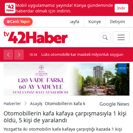
Mobil uygulamamız yayında! Konya gündeminde
İndir
haberdar olmak için indirin.
Ana Sayfa
Künye
İletişim
Canlı Yayın
palı kavga çıktı
Lüks otomobille kar maskeli milyonluk soygun
18:34
Haberler
Asayiş
Otomobillerin kafa kafaya çarpışmasıyla 1 kiş
Google News
Otomobillerin kafa kafaya çarpışmasıyla 1 kişi
öldü, 5 kişi de yaralandı
Yozgat'ta iki otomobilin kafa kafaya çarpıştığı kazada 1 kişi