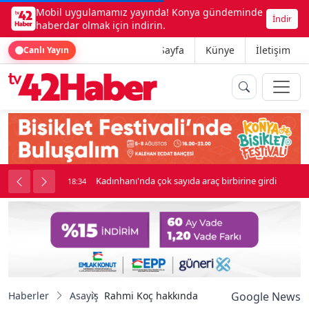
Mobil uygulamamız yayında! Konya gündeminde
İndir
haberdar olmak için indirin.
Ana Sayfa
Künye
İletişim
Canlı Yayın
nluk soygun
Kadınhanı'nda çok sayıda araç birbirine girdi
18:34
Haberler
Asayiş
Rahmi Koç hakkında Nusaybin Cumhuriyet B
Google News