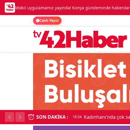
Mobil uygulamamız yayında! Konya gündeminde haberdar o
Canlı Yayın
SON DAKIKA :
Kadınhanı'nda çok say
18:34