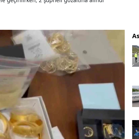
le geçirilirken, 2 şüpheli gözaltına alındı
As