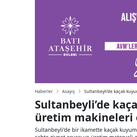
Haberler
Asayiş
Sultanbeyli’de kaçak kuyu
Sultanbeyli’de kaç
üretim makineleri e
Sultanbeyli’de bir ikamette kaçak kuyum