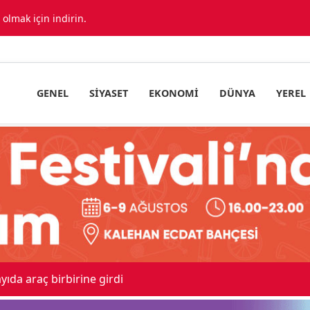
lmak için indirin.
GENEL
SIYASET
EKONOMI
DÜNYA
YEREL
ıda araç birbirine girdi