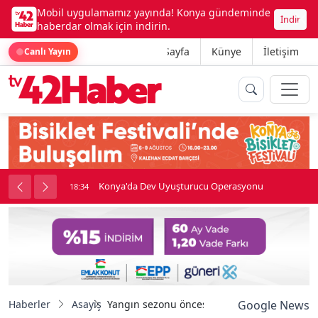
Mobil uygulamamız yayında! Konya gündeminde
İndir
haberdar olmak için indirin.
Ana Sayfa
Künye
İletişim
Canlı Yayın
Konya'da Dev Uyuşturucu Operasyonu
18:34
Haberler
Asayiş
Yangın sezonu öncesi orman yangın tatbikat
Google News