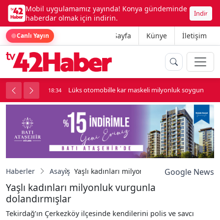
Mobil uygulamamız yayında! Konya gündeminde
İndir
haberdar olmak için indirin.
Ana Sayfa
Künye
İletişim
Canlı Yayın
palı kavga çıktı
Lüks otomobille kar maskeli milyonluk soygun
18:34
Haberler
Asayiş
Yaşlı kadınları milyonluk vurgunla dolandırm
Google News
Yaşlı kadınları milyonluk vurgunla
dolandırmışlar
Tekirdağ’ın Çerkezköy ilçesinde kendilerini polis ve savcı