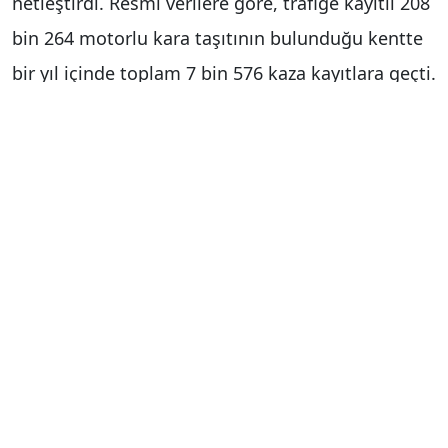
netleştirdi. Resmi verilere göre, trafiğe kayıtlı 208
bin 264 motorlu kara taşıtının bulunduğu kentte
bir yıl içinde toplam 7 bin 576 kaza kayıtlara geçti.
Bu kazaların bin 887’si ölümlü ve yaralanmalı
kazalar sınıfında yer aldı.
Ölümlerin çoğu kaza sonrasında gerçekleşti
Rapordaki en çarpıcı detaylardan biri de can
kayıplarının yaşandığı aşama oldu. Zonguldak
genelindeki kazalarda toplam 28 kişi yaşamını
yitirdi. Bu ölümlerin 10’u doğrudan olay yerinde