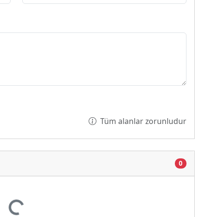
Tüm alanlar zorunludur
0
or...