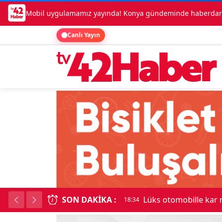
Mobil uygulamamız yayında! Konya gündeminde haberdar o
Canlı Yayın
li milyonluk soygun
SON DAKIKA :