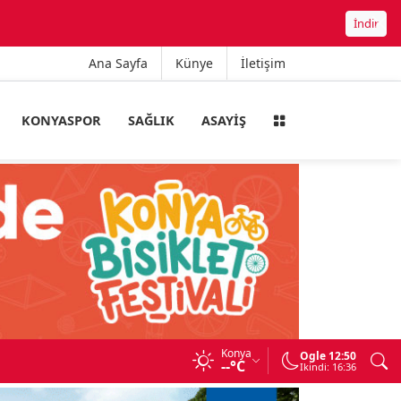
İndir
Ana Sayfa
Künye
İletişim
KONYASPOR
SAĞLIK
ASAYIŞ
Konya
A
Ogle 12:50
rbirine girdi
--°C
Ikindi: 16:36