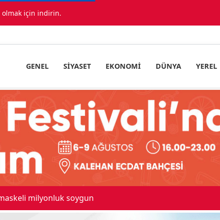
lmak için indirin.
GENEL
SIYASET
EKONOMI
DÜNYA
YEREL
Kadınhanı'nda çok sayıda araç bi
18:34