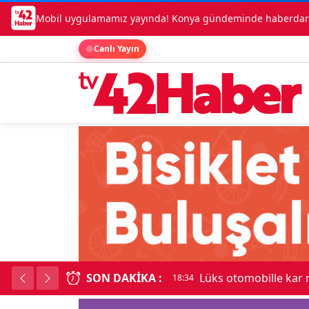
Mobil uygulamamız yayında! Konya gündeminde haberdar o
Canlı Yayın
SON DAKIKA :
Lüks otomobille kar
18:34