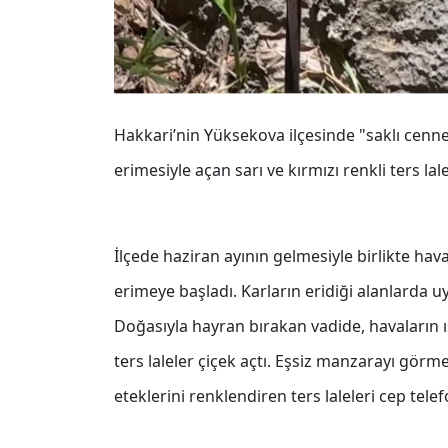
Hakkari’nin Yüksekova ilçesinde "saklı cenne
erimesiyle açan sarı ve kırmızı renkli ters la
İlçede haziran ayının gelmesiyle birlikte hav
erimeye başladı. Karların eridiği alanlarda uy
Doğasıyla hayran bırakan vadide, havaların ıs
ters laleler çiçek açtı. Eşsiz manzarayı görm
eteklerini renklendiren ters laleleri cep tele