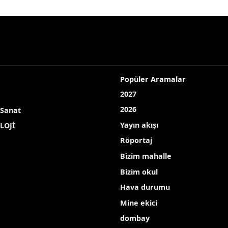
kta sezon hazırlıkları sürüyor
nı pamukta sezon hazırlık
mukta yeni sezon öncesi hazırlıklar sürerken Söke ilçes
Ç