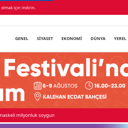
lmak için indirin.
GENEL
SIYASET
EKONOMI
DÜNYA
YEREL
 maskeli milyonluk soygun