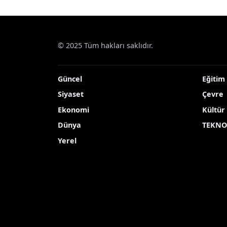
Haberler
Çevre
Aydın’ın beyaz altını pamu
Aydın’ın beyaz altı
Aydın’da ’beyaz altın’ olarak bilinen pa
durumu incelendi
Yayınlanma Tarihi: 02.06.2026 08:40