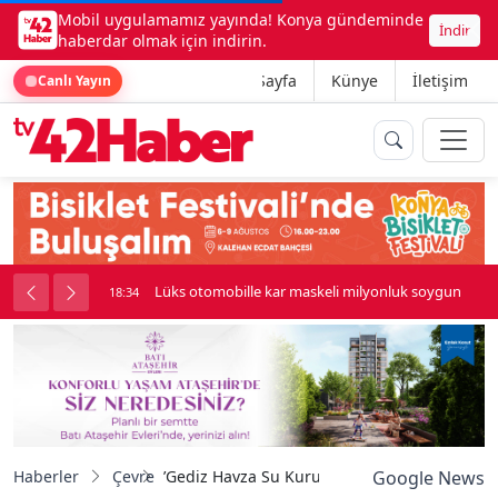
Mobil uygulamamız yayında! Konya gündeminde
İndir
haberdar olmak için indirin.
Ana Sayfa
Künye
İletişim
Canlı Yayın
palı kavga çıktı
Lüks otomobille kar maskeli milyonluk soygun
18:34
Haberler
Çevre
’Gediz Havza Su Kurulu’ toplantısında su yöne
Google News