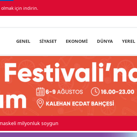
lmak için indirin.
GENEL
SIYASET
EKONOMI
DÜNYA
YEREL
 maskeli milyonluk soygun