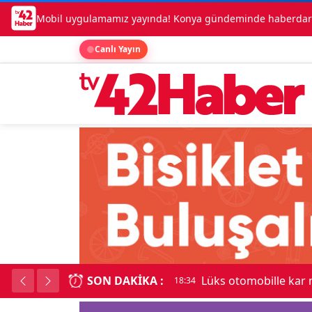
Mobil uygulamamız yayında! Konya gündeminde haberdar o
Canlı Yayın
SON DAKIKA :
Lüks otomobille kar
18:34