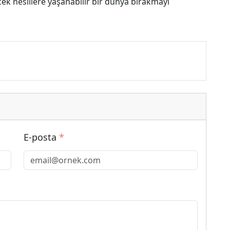
ek nesillere yaşanabilir bir dünya bırakmayı
E-posta
*