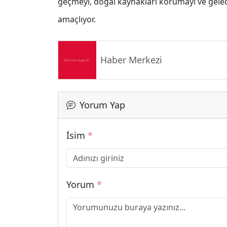
geçmeyi, doğal kaynakları korumayı ve gelec
amaçlıyor.
Haber Merkezi
Yorum Yap
İsim
*
Yorum
*