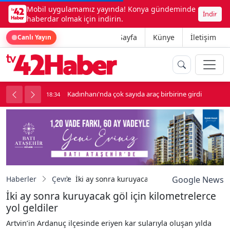
Mobil uygulamamız yayında! Konya gündeminde
İndir
haberdar olmak için indirin.
Ana Sayfa
Künye
İletişim
Canlı Yayın
luk soygun
Kadınhanı'nda çok sayıda araç birbirine girdi
18:34
1
Haberler
Çevre
İki ay sonra kuruyacak göl için kilometrelerce
Google News
İki ay sonra kuruyacak göl için kilometrelerce
yol geldiler
Artvin’in Ardanuç ilçesinde eriyen kar sularıyla oluşan yılda