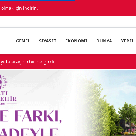
lmak için indirin.
GENEL
SIYASET
EKONOMI
DÜNYA
YEREL
Sevk Edildi