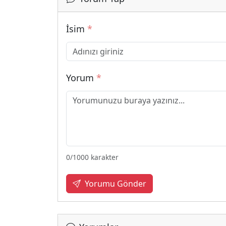
İsim
*
Yorum
*
0
/1000 karakter
Yorumu Gönder