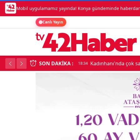
Mobil uygulamamız yayında! Konya gündeminde haberdar o
Canlı Yayın
SON DAKIKA :
Beşikçioğlu Konya'ya 
18:34