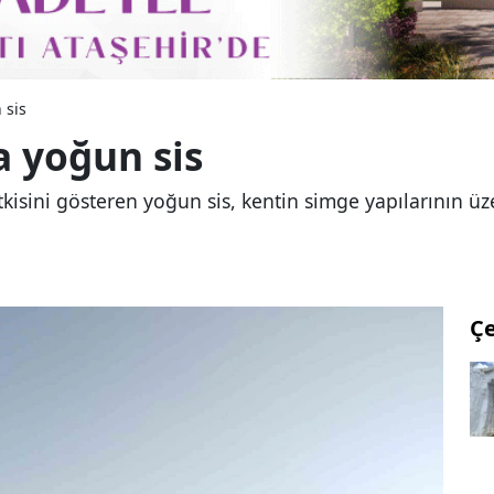
 sis
a yoğun sis
tkisini gösteren yoğun sis, kentin simge yapılarının ü
Ç