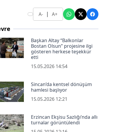
|
A-
A+
evre
Başkan Altay “Balkonlar
Bostan Olsun” projesine ilgi
gösteren herkese teşekkür
etti
15.05.2026 14:54
Sincan’da kentsel dönüşüm
hamlesi başlıyor
15.05.2026 12:21
Erzincan Ekşisu Sazlığı’nda allı
turnalar görüntülendi
15.05.2026 12:16