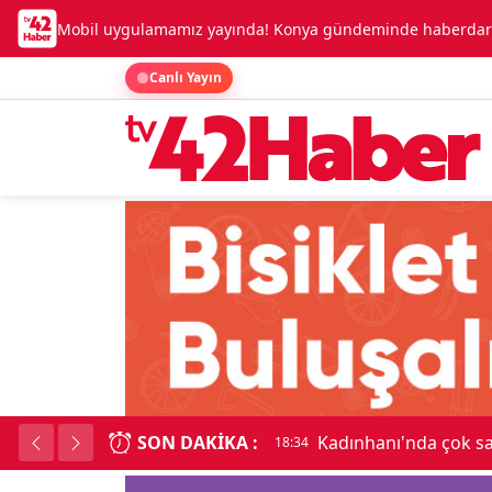
Mobil uygulamamız yayında! Konya gündeminde haberdar o
Canlı Yayın
SON DAKIKA :
Beşikçioğlu Konya'ya 
18:34