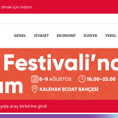
lmak için indirin.
GENEL
SIYASET
EKONOMI
DÜNYA
YEREL
Sevk Edildi