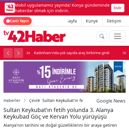
Mobil uygulamamız yayında! Konya gündeminde
İndir
haberdar olmak için indirin.
Ana Sayfa
Künye
İletişim
Canlı Yayın
ne girdi
Beşikçioğlu Konya'ya Sevk Edildi
18:34
1
Haberler
Çevre
Sultan Keykubat'ın fetih yolunda 3. Alanya 
Google News
Sultan Keykubat'ın fetih yolunda 3. Alanya
Keykubad Göç ve Kervan Yolu yürüyüşü
Alanya’nın tarihini ve doğal güzelliklerini bir araya getiren