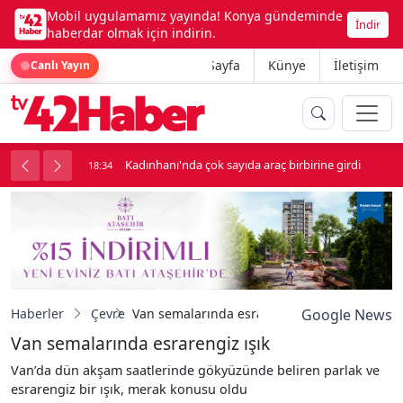
Mobil uygulamamız yayında! Konya gündeminde
İndir
haberdar olmak için indirin.
Ana Sayfa
Künye
İletişim
Canlı Yayın
nluk soygun
Kadınhanı'nda çok sayıda araç birbirine girdi
18:34
Haberler
Çevre
Van semalarında esrarengiz ışık
Google News
Van semalarında esrarengiz ışık
Van’da dün akşam saatlerinde gökyüzünde beliren parlak ve
esrarengiz bir ışık, merak konusu oldu