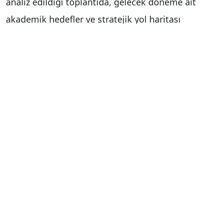
analiz edildiği toplantıda, gelecek döneme ait
akademik hedefler ve stratejik yol haritası
masaya yatırıldı.
"Veri rekabeti en objektif rehberimizdir"
Toplantıda konuşan Rektör Prof. Dr. Ferudun
Yılmaz, üniversitenin "araştırma üniversitesi"
vizyonu doğrultusunda artık konfor alanından
çıkarak veriye dayalı bir rekabet dönemine
girdiğini belirtti. Fakülte yönetiminin sunduğu
mukayeseli analizlerin, bölümlerin Türkiye