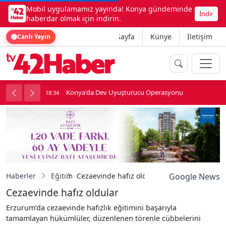
Mobil uygulamamız yayında! Konya gündeminde
İndir
haberdar olmak için indirin.
Ana Sayfa
Künye
İletişim
Canlı Yayın
Konya'da Dev Uyuşturucu Operasyonu
18:34
1
Haberler
Eğitim
Cezaevinde hafız oldular
Google News
Cezaevinde hafız oldular
Erzurum’da cezaevinde hafızlık eğitimini başarıyla
tamamlayan hükümlüler, düzenlenen törenle cübbelerini