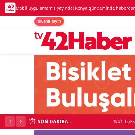
Mobil uygulamamız yayında! Konya gündeminde haberdar o
Canlı Yayın
SON DAKIKA :
Lüks otomobille kar
18:34