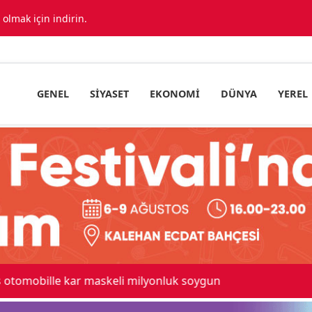
lmak için indirin.
GENEL
SIYASET
EKONOMI
DÜNYA
YEREL
 maskeli milyonluk soygun