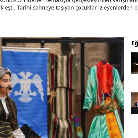
Korkusuz Liderler’ temasıyla gerçekleştirilen yarışmanı
leşti. Tarihi sahneye taşıyan çocuklar izleyenlerden bü
Eğ