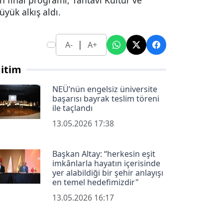
n final programı, Tantavi Kültür ve
yük alkış aldı.
|
A-
A+
itim
NEÜ’nün engelsiz üniversite
başarısı bayrak teslim töreni
ile taçlandı
13.05.2026 17:38
Başkan Altay: “herkesin eşit
imkânlarla hayatın içerisinde
yer alabildiği bir şehir anlayışı
en temel hedefimizdir"
13.05.2026 16:17