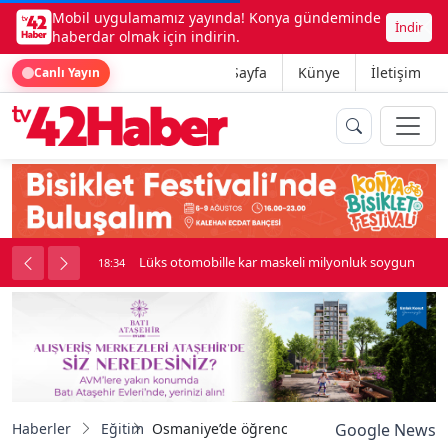
Mobil uygulamamız yayında! Konya gündeminde
İndir
haberdar olmak için indirin.
Ana Sayfa
Künye
İletişim
Canlı Yayın
palı kavga çıktı
Lüks otomobille kar maskeli milyonluk soygun
18:34
Haberler
Eğitim
Osmaniye’de öğrencilerden üretim başarısı
Google News