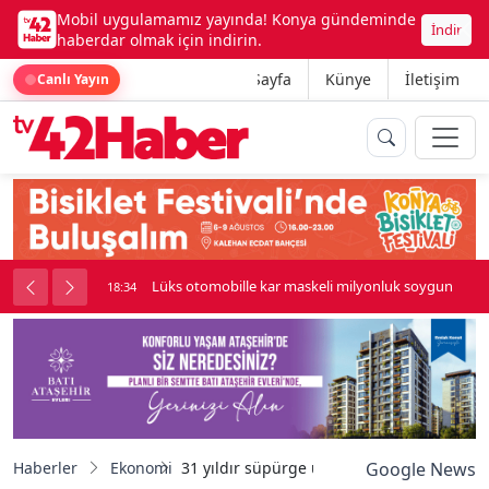
Mobil uygulamamız yayında! Konya gündeminde
İndir
haberdar olmak için indirin.
Ana Sayfa
Künye
İletişim
Canlı Yayın
palı kavga çıktı
Lüks otomobille kar maskeli milyonluk soygun
18:34
Haberler
Ekonomi
31 yıldır süpürge üreterek hayatını sürdü
Google News