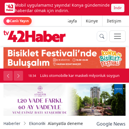
Mobil uygulamamız yayında! Konya gündeminde
İndir
haberdar olmak için indirin.
Ana Sayfa
Künye
İletişim
Canlı Yayın
palı kavga çıktı
Lüks otomobille kar maskeli milyonluk soygun
18:34
Haberler
Ekonomi
Alanya’da deneme amaçlı ekilen ananasta i
Google News