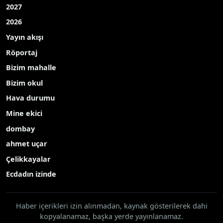
Kastamonu’nun Hanönü ilçesinde 160 kişiye 30
bin domates biber ve salatalık fidesi dağıtıldı.
Hanönü Tarım ve Orman İlçe Müdürlüğü
tarafından, Tarım Arazilerinin Kullanımının
Etkinleştirilmesi (TAKE) Projesi kapsamında
vatandaşlara 30 bin domates, biber ve salatalık
fidesi dağıtıldı. Tarım ve Orman Bakanlığı
tarafından yüzde 50 hibeli olarak gönderilen
fideler ile üretimi desteklemek amacıyla çiftçilere
teslim edildi.