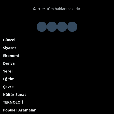
Haberler
Ekonomi
Hanönü’de çiftçilere 30 bin fide dağıtıldı
Google News
Hanönü’de çiftçilere 30 bin fide dağıtıldı
Kastamonu’nun Hanönü ilçesinde 160 kişiye 30 bin domates
biber ve salatalık fidesi dağıtıldı
Yayınlanma Tarihi: 08.05.2026 14:37
A-
|
A+