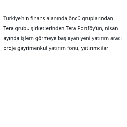
Türkiye’nin finans alanında öncü gruplarından
Tera grubu şirketlerinden Tera Portföy’ün, nisan
ayında işlem görmeye başlayan yeni yatırım aracı
proje gayrimenkul yatırım fonu, yatırımcılar
tarafından ilgi gördü. Tera Portföy Yönetimi A.Ş.
Birinci Proje Gayrimenkul Yatırım Fonu (TN1)
kendi kategorisinde mevcut diğer 43 fonun
katılımcı sayısını bir ay içerisinde aştı. Böylece,
Proje GYF’lerde bugüne kadar toplam yatırımcı
sayısı bin 785 olurken, TN1 ise ilk ayında bin 109
yatırımcıya ulaştı.