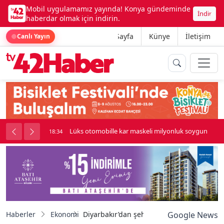
Mobil uygulamamız yayında! Konya gündeminde
İndir
haberdar olmak için indirin.
Ana Sayfa
Künye
İletişim
Canlı Yayın
palı kavga çıktı
Lüks otomobille kar maskeli milyonluk soygun
18:34
Haberler
Ekonomi
Diyarbakır’dan şehir dışına kurbanlık sev
Google News