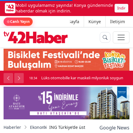
Mobil uygulamamız yayında! Konya gündeminde
İndir
haberdar olmak için indirin.
Ana Sayfa
Künye
İletişim
Canlı Yayın
palı kavga çıktı
Lüks otomobille kar maskeli milyonluk soygun
18:34
Haberler
Ekonomi
ING Türkiye’de üst düzey atama
Google News