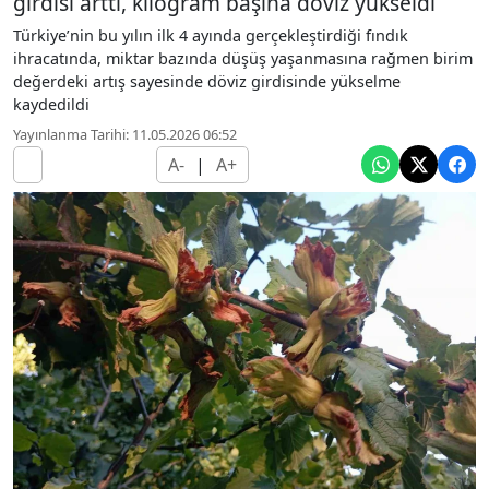
girdisi arttı, kilogram başına döviz yükseldi
Türkiye’nin bu yılın ilk 4 ayında gerçekleştirdiği fındık
ihracatında, miktar bazında düşüş yaşanmasına rağmen birim
değerdeki artış sayesinde döviz girdisinde yükselme
kaydedildi
Yayınlanma Tarihi: 11.05.2026 06:52
A-
|
A+