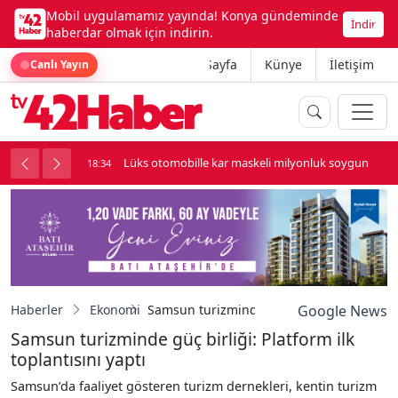
Mobil uygulamamız yayında! Konya gündeminde
İndir
haberdar olmak için indirin.
Ana Sayfa
Künye
İletişim
Canlı Yayın
palı kavga çıktı
Lüks otomobille kar maskeli milyonluk soygun
18:34
Haberler
Ekonomi
Samsun turizminde güç birliği: Platform ilk
Google News
Samsun turizminde güç birliği: Platform ilk
toplantısını yaptı
Samsun’da faaliyet gösteren turizm dernekleri, kentin turizm